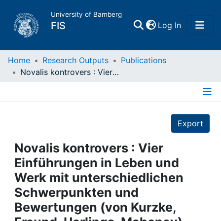
University of Bamberg
(current)
FIS
Log In
Home
Home
Research Outputs
Publications
Novalis kontrovers : Vier Einführungen in Leben und Werk mit unterschiedlichen Schwerpunkten und Bewertungen (von Kurzke, Freund, Uerlings, Mahoney)
Publications
Details
Research Data
Export
Projects
Novalis kontrovers : Vier
Einführungen in Leben und
People
Werk mit unterschiedlichen
Schwerpunkten und
Institutions
Bewertungen (von Kurzke,