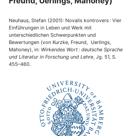
Freund, Uerlings, Mahoney)
Awards
My FIS
Neuhaus, Stefan (2001): Novalis kontrovers : Vier
Einführungen in Leben und Werk mit
Help
unterschiedlichen Schwerpunkten und
Bewertungen (von Kurzke, Freund, Uerlings,
Mahoney), in:
Wirkendes Wort : deutsche Sprache
und Literatur in Forschung und Lehre
, Jg. 51, S.
455–460.