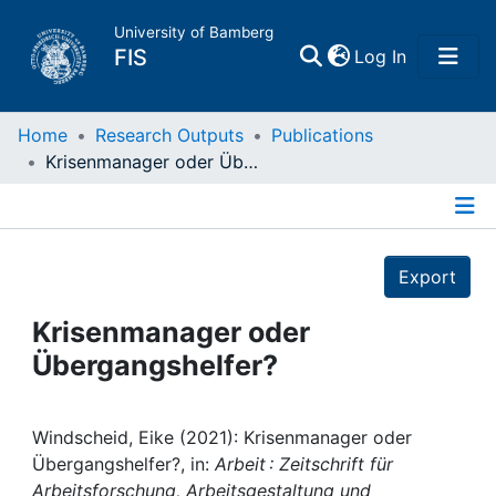
University of Bamberg
(current)
FIS
Log In
Home
Home
Research Outputs
Publications
Krisenmanager oder Übergangshelfer?
Publications
Details
Research Data
Export
Projects
Krisenmanager oder
Übergangshelfer?
People
Institutions
Windscheid, Eike (2021): Krisenmanager oder
Übergangshelfer?, in:
Arbeit : Zeitschrift für
Arbeitsforschung, Arbeitsgestaltung und