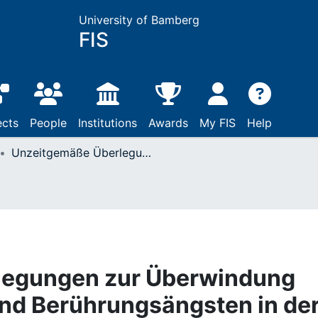
University of Bamberg
FIS
ects
People
Institutions
Awards
My FIS
Help
Unzeitgemäße Überlegungen zur Überwindung von Denkverboten und Berührungsängsten in der Sozialpädagogik und Sozialen Arbeit - oder auch: Wer sind "wir"?
legungen zur Überwindung
nd Berührungsängsten in de