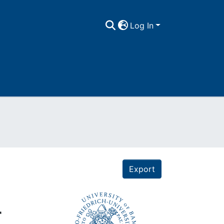
Log In
Export
r