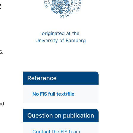
:
originated at the
University of Bamberg
S.
Reference
No FIS full text/file
nd
Question on publication
Contact the FIS team