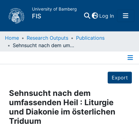
University of Bamberg
(current)
FIS
Log In
Home
Home
Research Outputs
Publications
Sehnsucht nach dem umfassenden Heil : Liturgie und Diakonie im österlichen Triduum
Publications
Details
Research Data
Export
Projects
Sehnsucht nach dem
umfassenden Heil : Liturgie
People
und Diakonie im österlichen
Triduum
Institutions