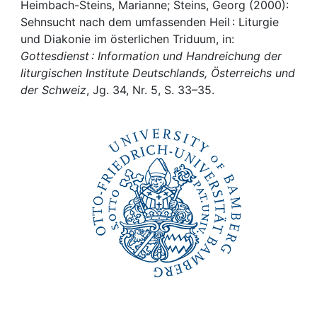
Awards
Heimbach-Steins, Marianne; Steins, Georg (2000):
Sehnsucht nach dem umfassenden Heil : Liturgie
My FIS
und Diakonie im österlichen Triduum, in:
Gottesdienst : Information und Handreichung der
liturgischen Institute Deutschlands, Österreichs und
Help
der Schweiz
, Jg. 34, Nr. 5, S. 33–35.