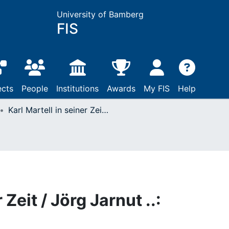
University of Bamberg
FIS
ects
People
Institutions
Awards
My FIS
Help
Karl Martell in seiner Zeit / Jörg Jarnut ..: Sigmaringen, 1994
 Zeit / Jörg Jarnut ..: