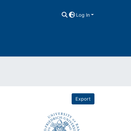
Log In
Export