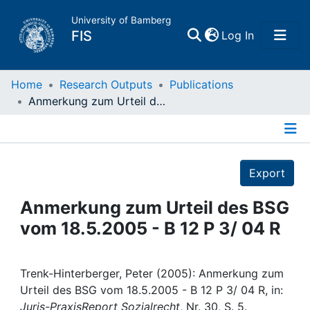
University of Bamberg
(current)
FIS
Log In
Home
Home
Research Outputs
Publications
Anmerkung zum Urteil des BSG vom 18.5.2005 - B 12 P 3/ 04 R
Publications
Details
Research Data
Export
Projects
Anmerkung zum Urteil des BSG
vom 18.5.2005 - B 12 P 3/ 04 R
People
Institutions
Trenk-Hinterberger, Peter (2005): Anmerkung zum
Urteil des BSG vom 18.5.2005 - B 12 P 3/ 04 R, in:
Juris-PraxisReport Sozialrecht
, Nr. 30, S. 5.