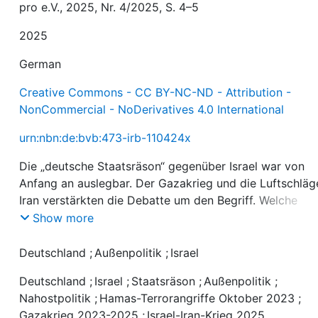
pro e.V., 2025, Nr. 4/2025, S. 4–5
2025
German
Creative Commons - CC BY-NC-ND - Attribution -
NonCommercial - NoDerivatives 4.0 International
urn:nbn:de:bvb:473-irb-110424x
Die „deutsche Staatsräson“ gegenüber Israel war von
Anfang an auslegbar. Der Gazakrieg und die Luftschläg
Iran verstärkten die Debatte um den Begriff. Welche
Prinzipien sollten künftig die deutsche Israelpolitik
Show more
bestimmen?
Deutschland
;
Außenpolitik
;
Israel
Deutschland
;
Israel
;
Staatsräson
;
Außenpolitik
;
Nahostpolitik
;
Hamas-Terrorangriffe Oktober 2023
;
Gazakrieg 2023-2025
;
Israel-Iran-Krieg 2025