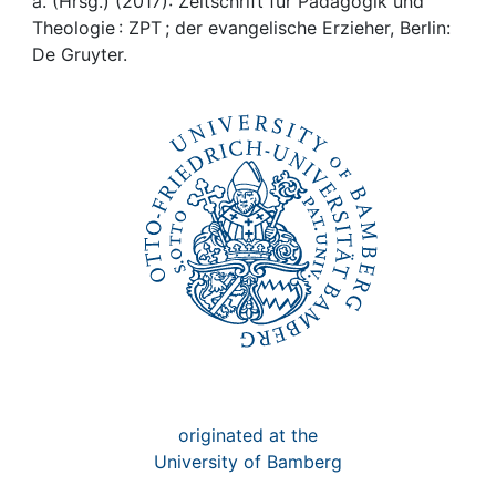
Awards
a. (Hrsg.) (2017): Zeitschrift für Pädagogik und
Theologie : ZPT ; der evangelische Erzieher, Berlin:
De Gruyter.
My FIS
Help
originated at the
University of Bamberg