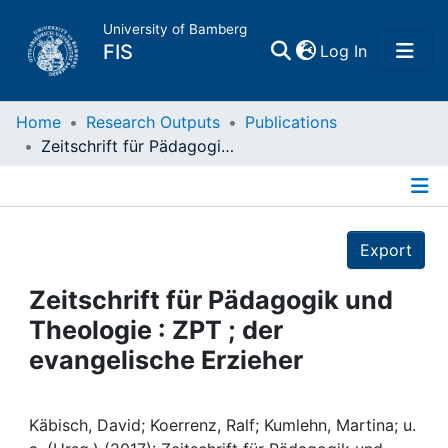
University of Bamberg
(current)
FIS
Log In
Home
Home
Research Outputs
Publications
Zeitschrift für Pädagogik und Theologie : ZPT ; der evangelische Erzieher
Publications
Details
Research Data
Export
Projects
Zeitschrift für Pädagogik und
Theologie : ZPT ; der
People
evangelische Erzieher
Institutions
Käbisch, David; Koerrenz, Ralf; Kumlehn, Martina; u.