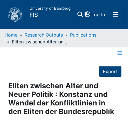
University of Bamberg
(current)
FIS
Log In
Home
Home
Research Outputs
Publications
Eliten zwischen Alter und Neuer Politik : Konstanz und Wandel der Konfliktlinien in den Eliten der Bundesrepublik
Publications
Details
Research Data
Export
Projects
Eliten zwischen Alter und
Neuer Politik : Konstanz und
People
Wandel der Konfliktlinien in
den Eliten der Bundesrepublik
Institutions