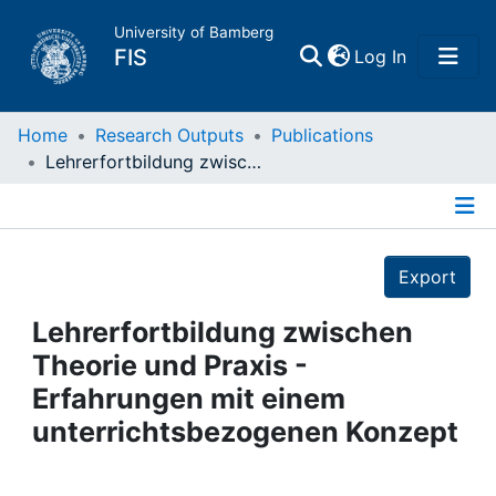
University of Bamberg
(current)
FIS
Log In
Home
Home
Research Outputs
Publications
Lehrerfortbildung zwischen Theorie und Praxis - Erfahrungen mit einem unterrichtsbezogenen Konzept
Publications
Details
Research Data
Export
Projects
Lehrerfortbildung zwischen
Theorie und Praxis -
People
Erfahrungen mit einem
unterrichtsbezogenen Konzept
Institutions