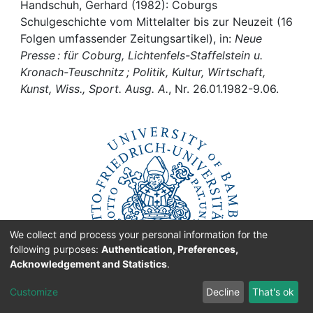
Awards
Handschuh, Gerhard (1982): Coburgs
Schulgeschichte vom Mittelalter bis zur Neuzeit (16
My FIS
Folgen umfassender Zeitungsartikel), in:
Neue
Presse : für Coburg, Lichtenfels-Staffelstein u.
Kronach-Teuschnitz ; Politik, Kultur, Wirtschaft,
Help
Kunst, Wiss., Sport. Ausg. A.
, Nr. 26.01.1982-9.06.
We collect and process your personal information for the
following purposes:
Authentication, Preferences,
Acknowledgement and Statistics
.
Customize
Decline
That's ok