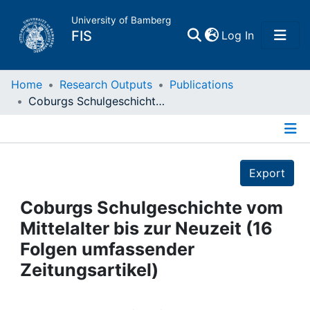
University of Bamberg
(current)
FIS
Log In
Home
Home
Research Outputs
Publications
Coburgs Schulgeschichte vom Mittelalter bis zur Neuzeit (16 Folgen umfassender Zeitungsartikel)
Publications
Details
Research Data
Export
Projects
Coburgs Schulgeschichte vom
Mittelalter bis zur Neuzeit (16
People
Folgen umfassender
Zeitungsartikel)
Institutions