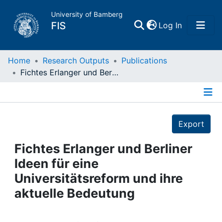
University of Bamberg
(current)
FIS
Log In
Home
Home
Research Outputs
Publications
Fichtes Erlanger und Berliner Ideen für eine Universitätsreform und ihre aktuelle Bedeutung
Publications
Details
Research Data
Export
Projects
Fichtes Erlanger und Berliner
Ideen für eine
People
Universitätsreform und ihre
aktuelle Bedeutung
Institutions