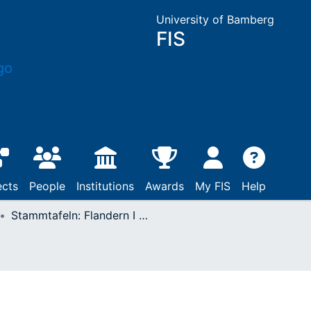
University of Bamberg
FIS
ects
People
Institutions
Awards
My FIS
Help
Stammtafeln: Flandern I + II (864-1194)