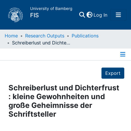
University of Bamberg
(current)
FIS
Log In
Home
Home
Research Outputs
Publications
Schreiberlust und Dichterfrust : kleine Gewohnheiten und große Geheimnisse der Schriftsteller
Publications
Details
Research Data
Export
Projects
Schreiberlust und Dichterfrust
: kleine Gewohnheiten und
People
große Geheimnisse der
Schriftsteller
Institutions