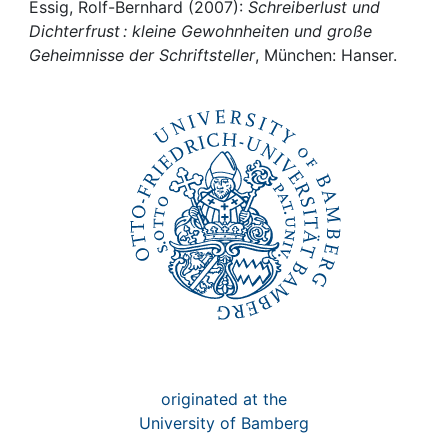
Awards
Essig, Rolf-Bernhard (2007):
Schreiberlust und
Dichterfrust : kleine Gewohnheiten und große
My FIS
Geheimnisse der Schriftsteller
, München: Hanser.
Help
originated at the
University of Bamberg