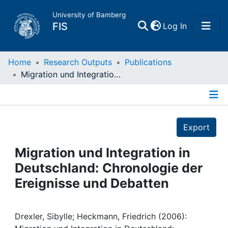
University of Bamberg
(current)
FIS
Log In
Home
Home
Research Outputs
Publications
Migration und Integration in Deutschland: Chronologie der Ereignisse und Debatten
Publications
Details
Research Data
Export
Projects
Migration und Integration in
Deutschland: Chronologie der
People
Ereignisse und Debatten
Institutions
Drexler, Sibylle; Heckmann, Friedrich (2006):