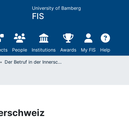
University of Bamberg
FIS
ects
People
Institutions
Awards
My FIS
Help
Der Betruf in der Innerschweiz
nerschweiz