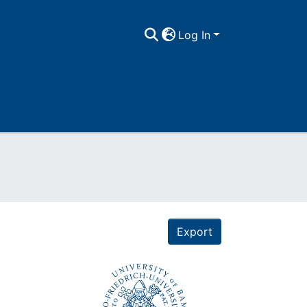
Log In
Export