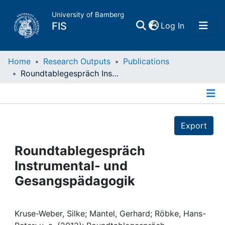
University of Bamberg
(current)
FIS
Log In
Home
Home
Research Outputs
Publications
Roundtablegespräch Instrumental- und Gesangspädagogik
Publications
Details
Research Data
Export
Projects
Roundtablegespräch
Instrumental- und
People
Gesangspädagogik
Institutions
Kruse-Weber, Silke; Mantel, Gerhard; Röbke, Hans-