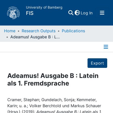
University of Bamberg
(current)
FIS
Log In
Home
Home
Research Outputs
Publications
Adeamus! Ausgabe B : Latein als 1. Fremdsprache
Publications
Details
Research Data
Export
Projects
Adeamus! Ausgabe B : Latein
als 1. Fremdsprache
People
Institutions
Cramer, Stephan; Gundelach, Sonja; Kemmeter,
Karin; u. a.; Volker Berchtold und Markus Schauer
(Hrsg.) (2019):
Adeamus! Ausgabe B : Latein als 1.