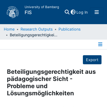
University of Bamberg
(current)
FIS
Log In
Home
Home
Research Outputs
Publications
Beteiligungsgerechtigkeit aus pädagogischer Sicht - Probleme und Lösungsmöglichkeiten
Publications
Details
Research Data
Export
Projects
Beteiligungsgerechtigkeit aus
pädagogischer Sicht -
People
Probleme und
Lösungsmöglichkeiten
Institutions