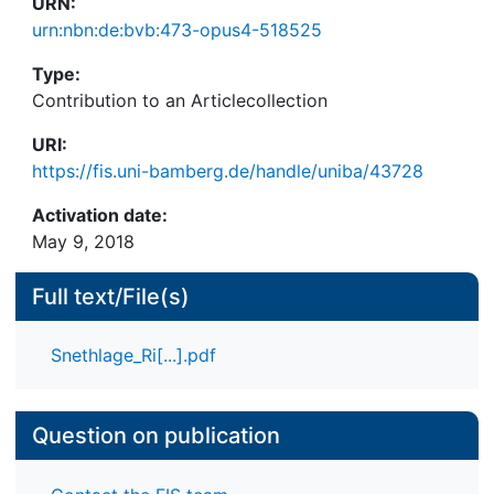
URN:
urn:nbn:de:bvb:473-opus4-518525
Type:
Contribution to an Articlecollection
URI:
https://fis.uni-bamberg.de/handle/uniba/43728
Activation date:
May 9, 2018
Full text/File(s)
Snethlage_Ri[...].pdf
Question on publication