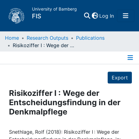
University of Bamberg
(current)
FIS
Log In
Home
Home
Research Outputs
Publications
Risikoziffer I : Wege der Entscheidungsfindung in der Denkmalpflege
Publications
Details
Research Data
Export
Projects
Risikoziffer I : Wege der
Entscheidungsfindung in der
People
Denkmalpflege
Institutions
Snethlage, Rolf (2018): Risikoziffer I : Wege der