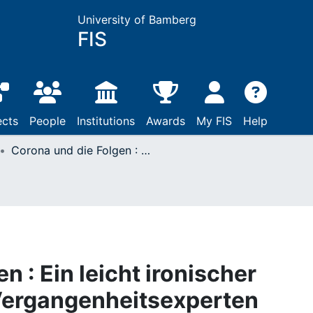
University of Bamberg
FIS
ects
People
Institutions
Awards
My FIS
Help
Corona und die Folgen : Ein leicht ironischer Zwischenruf eines Vergangenheitsexperten
n : Ein leicht ironischer
Vergangenheitsexperten