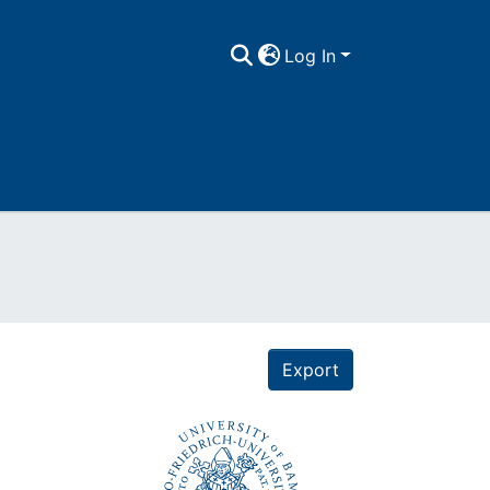
Log In
Export