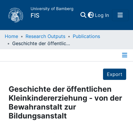
University of Bamberg
(current)
FIS
Log In
Home
Home
Research Outputs
Publications
Geschichte der öffentlichen Kleinkindererziehung - von der Bewahranstalt zur Bildungsanstalt
Publications
Details
Research Data
Export
Projects
Geschichte der öffentlichen
Kleinkindererziehung - von der
People
Bewahranstalt zur
Bildungsanstalt
Institutions