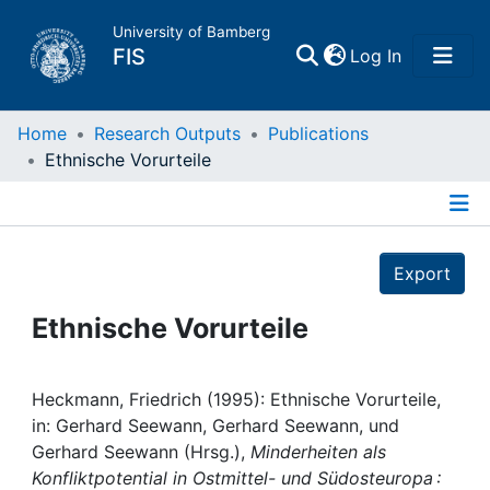
University of Bamberg
(current)
FIS
Log In
Home
Home
Research Outputs
Publications
Ethnische Vorurteile
Publications
Details
Research Data
Export
Projects
Ethnische Vorurteile
People
Heckmann, Friedrich (1995): Ethnische Vorurteile,
in: Gerhard Seewann, Gerhard Seewann, und
Institutions
Gerhard Seewann (Hrsg.),
Minderheiten als
Konfliktpotential in Ostmittel- und Südosteuropa :