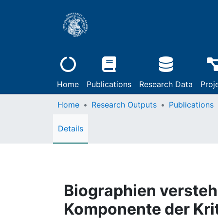
Home
Publications
Research Data
Proj
Home
Research Outputs
Publications
Details
Biographien versteh
Komponente der Krit