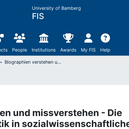
University of Bamberg
FIS
ects
People
Institutions
Awards
My FIS
Help
Biographien verstehen und missverstehen - Die Komponente der Kritik in sozialwissenschaftlichen Fallanalysen des professionellen Handelns
en und missverstehen - Die
ik in sozialwissenschaftlich