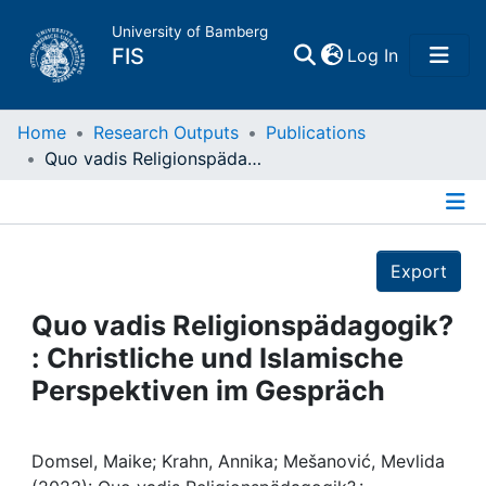
University of Bamberg
(current)
FIS
Log In
Home
Home
Research Outputs
Publications
Quo vadis Religionspädagogik? : Christliche und Islamische Perspektiven im Gespräch
Publications
Details
Research Data
Export
Projects
Quo vadis Religionspädagogik?
: Christliche und Islamische
People
Perspektiven im Gespräch
Institutions
Domsel, Maike; Krahn, Annika; Mešanović, Mevlida