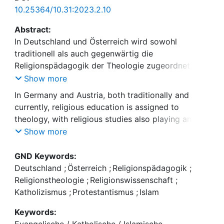
10.25364/10.31:2023.2.10
Abstract:
In Deutschland und Österreich wird sowohl
traditionell als auch gegenwärtig die
Religionspädagogik der Theologie zugeordnet,
wobei auch die Religionswissen-schaft als
Show more
Bezugsgröße eine zunehmend wichtige Rolle spielt.
In Germany and Austria, both traditionally and
In dem folgenden Beitrag wird unter Rückgriff auf
currently, religious education is assigned to
die Komparative Theologie der Zusammenhang der
theology, with religious studies also playing an
drei Disziplinen aus einer trialogischen
increasingly import-ant role as a reference point. In
Show more
(evangelischen, katholischen, islami-schen)
the following article, drawing on comparative
Perspektive diskutiert und näher beleuchtet.
theology, the interrelation of the three disciplines is
GND Keywords:
discussed and examined in more detail from a
Deutschland
;
Österreich
;
Religionspädagogik
;
trialogical (Protestant, Catholic, Islamic)
Religionstheologie
;
Religionswissenschaft
;
perspective.
Katholizismus
;
Protestantismus
;
Islam
Keywords: