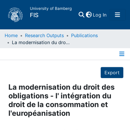
University of Bamberg
(current)
FIS
Log In
Home
Home
Research Outputs
Publications
La modernisation du droit des obligations - l' intégration du droit de la consommation et l'européanisation
Publications
Details
Research Data
Export
Projects
La modernisation du droit des
obligations - l' intégration du
People
droit de la consommation et
l'européanisation
Institutions