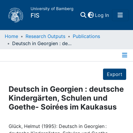
University of Bamberg
(current)
FIS
Log In
Home
Home
Research Outputs
Publications
Deutsch in Georgien : deutsche Kindergärten, Schulen und Goethe- Soirées im Kaukasus
Publications
Details
Research Data
Export
Projects
Deutsch in Georgien : deutsche
Kindergärten, Schulen und
People
Goethe- Soirées im Kaukasus
Institutions
Glück, Helmut (1995): Deutsch in Georgien :