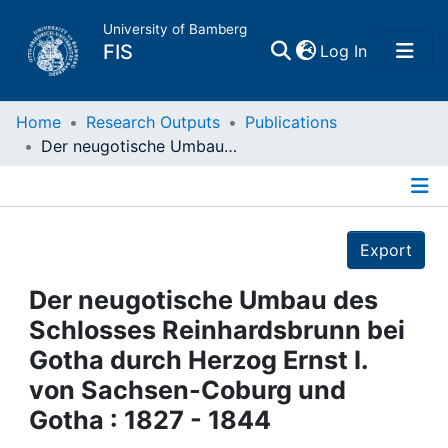
University of Bamberg
(current)
FIS
Log In
Home
Home
Research Outputs
Publications
Der neugotische Umbau des Schlosses Reinhardsbrunn bei Gotha durch Herzog Ernst I. von Sachsen-Coburg und Gotha : 1827 - 1844
Publications
Details
Research Data
Export
Projects
Der neugotische Umbau des
Schlosses Reinhardsbrunn bei
People
Gotha durch Herzog Ernst I.
von Sachsen-Coburg und
Institutions
Gotha : 1827 - 1844