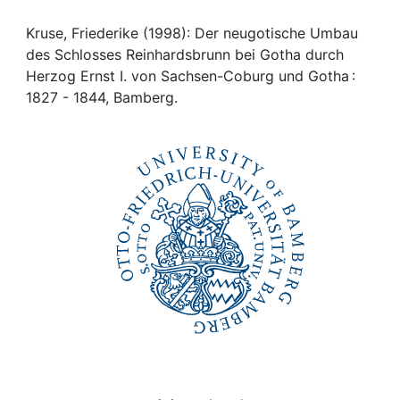
Awards
Kruse, Friederike (1998): Der neugotische Umbau
My FIS
des Schlosses Reinhardsbrunn bei Gotha durch
Herzog Ernst I. von Sachsen-Coburg und Gotha :
Help
1827 - 1844, Bamberg.