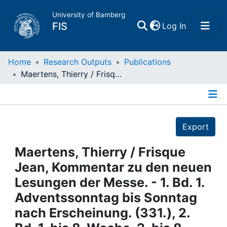
University of Bamberg
(current)
FIS
Log In
Home
Home
Research Outputs
Publications
Maertens, Thierry / Frisque Jean, Kommentar zu den neuen Lesungen der Messe. - 1. Bd. 1. Adventssonntag bis Sonntag nach Erscheinung. (331.), 2. Bd. 1. bis 8. Woche, 2. bis 8. Sonntag. (392), 3. Bd. Aschermittwoch bis Ostersonntag. (360.), 4. Bd. Oktav von Ostern bis Pfingsten, Dreifaltigkeit, Fronleichnam, Herz-Jesu-Fest. (379.), 5. Bd. 9. bis 21. Sonntag. (326.): Freiburg 1969-1970
Publications
Details
Research Data
Export
Projects
Maertens, Thierry / Frisque
Jean, Kommentar zu den neuen
People
Lesungen der Messe. - 1. Bd. 1.
Adventssonntag bis Sonntag
Institutions
nach Erscheinung. (331.), 2.