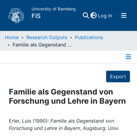
University of Bamberg
(current)
FIS
Log In
Home
Home
Research Outputs
Publications
Familie als Gegenstand von Forschung und Lehre in Bayern
Publications
Details
Research Data
Export
Projects
Familie als Gegenstand von
Forschung und Lehre in Bayern
People
Institutions
Erler, Luis (1990):
Familie als Gegenstand von
Forschung und Lehre in Bayern
, Augsburg: Univ.