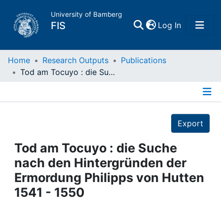
University of Bamberg
(current)
FIS
Log In
Home
Home
Research Outputs
Publications
Tod am Tocuyo : die Suche nach den Hintergründen der Ermordung Philipps von Hutten 1541 - 1550
Publications
Details
Research Data
Export
Projects
Tod am Tocuyo : die Suche
nach den Hintergründen der
People
Ermordung Philipps von Hutten
1541 - 1550
Institutions