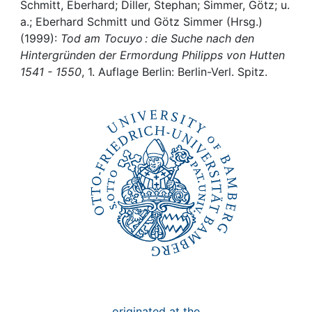
Awards
Schmitt, Eberhard; Diller, Stephan; Simmer, Götz; u.
a.; Eberhard Schmitt und Götz Simmer (Hrsg.)
My FIS
(1999):
Tod am Tocuyo : die Suche nach den
Hintergründen der Ermordung Philipps von Hutten
1541 - 1550
, 1. Auflage Berlin: Berlin-Verl. Spitz.
Help
originated at the