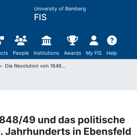
University of Bamberg
FIS
ects
People
Institutions
Awards
My FIS
Help
Die Revolution von 1848/49 und das politische Leben des späten 19. Jahrhunderts in Ebensfeld
1848/49 und das politische
. Jahrhunderts in Ebensfeld