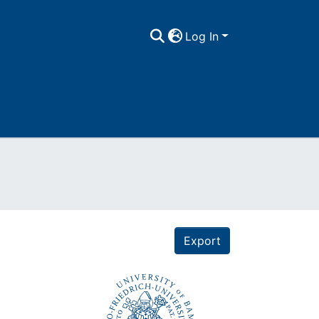
Log In
Export