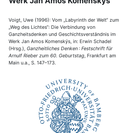
Werk Jan Amos Komenskýs
Awards
My FIS
Voigt, Uwe (1996): Vom „Labyrinth der Welt“ zum
„Weg des Lichtes“: Die Verbindung von
Help
Ganzheitsdenken und Geschichtsverständnis im
Werk Jan Amos Komenskýs, in: Erwin Schadel
(Hrsg.),
Ganzheitliches Denken : Festschrift für
Arnulf Rieber zum 60. Geburtstag
, Frankfurt am
Main u.a., S. 147–173.