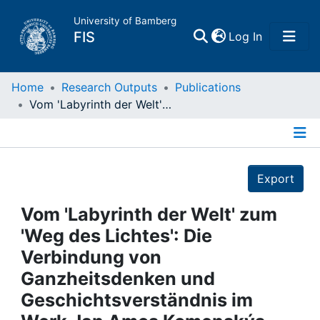
University of Bamberg
(current)
FIS
Log In
Home
Home
Research Outputs
Publications
Vom 'Labyrinth der Welt' zum 'Weg des Lichtes': Die Verbindung von Ganzheitsdenken und Geschichtsverständnis im Werk Jan Amos Komenskýs
Publications
Details
Research Data
Export
Projects
Vom 'Labyrinth der Welt' zum
'Weg des Lichtes': Die
People
Verbindung von
Ganzheitsdenken und
Institutions
Geschichtsverständnis im