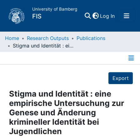
University of Bamberg
(current)
FIS
Log In
Home
Home
Research Outputs
Publications
Stigma und Identität : eine empirische Untersuchung zur Genese und Änderung krimineller Identität bei Jugendlichen
Publications
Details
Research Data
Export
Projects
Stigma und Identität : eine
empirische Untersuchung zur
People
Genese und Änderung
krimineller Identität bei
Institutions
Jugendlichen