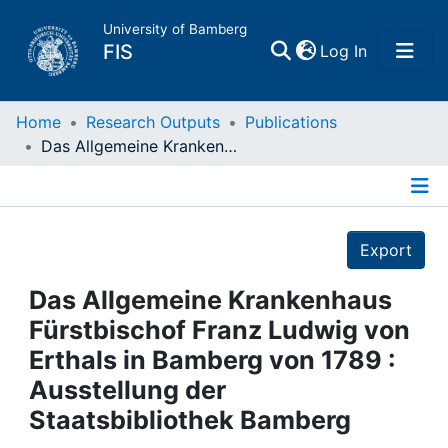
University of Bamberg
(current)
FIS
Log In
Home
Home
Research Outputs
Publications
Das Allgemeine Krankenhaus Fürstbischof Franz Ludwig von Erthals in Bamberg von 1789 : Ausstellung der Staatsbibliothek Bamberg
Publications
Details
Research Data
Export
Projects
Das Allgemeine Krankenhaus
Fürstbischof Franz Ludwig von
People
Erthals in Bamberg von 1789 :
Ausstellung der
Institutions
Staatsbibliothek Bamberg