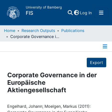
University of Bamberg
(current)
FIS
Log In
Home
Home
Research Outputs
Publications
Corporate Governance in der Europäische Aktiengesellschaft
Publications
Details
Research Data
Export
Projects
Corporate Governance in der
Europäische
People
Aktiengesellschaft
Institutions
Engelhard, Johann; Moelgen, Markus (2011):