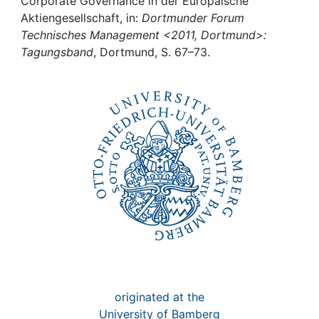
Awards
Corporate Governance in der Europäische
Aktiengesellschaft, in:
Dortmunder Forum
Technisches Management <2011, Dortmund>:
My FIS
Tagungsband
, Dortmund, S. 67–73.
Help
originated at the
University of Bamberg