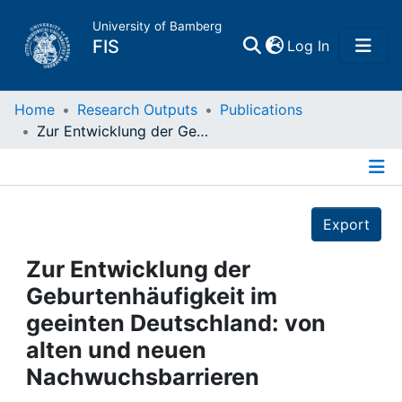
University of Bamberg
(current)
FIS
Log In
Home
Home
Research Outputs
Publications
Zur Entwicklung der Geburtenhäufigkeit im geeinten Deutschland: von alten und neuen Nachwuchsbarrieren
Publications
Details
Research Data
Export
Projects
Zur Entwicklung der
Geburtenhäufigkeit im
People
geeinten Deutschland: von
alten und neuen
Institutions
Nachwuchsbarrieren