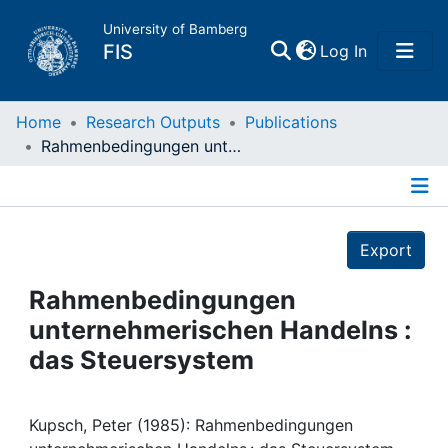
University of Bamberg
(current)
FIS
Log In
Home
Home
Research Outputs
Publications
Rahmenbedingungen unternehmerischen Handelns : das Steuersystem
Publications
Details
Research Data
Export
Projects
Rahmenbedingungen
unternehmerischen Handelns :
People
das Steuersystem
Institutions
Kupsch, Peter (1985): Rahmenbedingungen