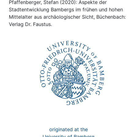
Awards
Pfaffenberger, Stefan (2020): Aspekte der
Stadtentwicklung Bambergs im frühen und hohen
My FIS
Mittelalter aus archäologischer Sicht, Büchenbach:
Verlag Dr. Faustus.
Help
originated at the
University of Bamberg