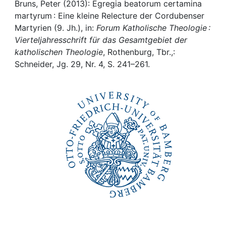
Awards
Bruns, Peter (2013): Egregia beatorum certamina
martyrum : Eine kleine Relecture der Cordubenser
My FIS
Martyrien (9. Jh.), in:
Forum Katholische Theologie :
Vierteljahresschrift für das Gesamtgebiet der
katholischen Theologie
, Rothenburg, Tbr.,:
Help
Schneider, Jg. 29, Nr. 4, S. 241–261.