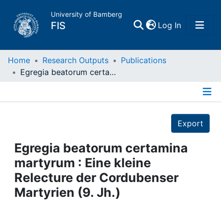
University of Bamberg
(current)
FIS
Log In
Home
Home
Research Outputs
Publications
Egregia beatorum certamina martyrum : Eine kleine Relecture der Cordubenser Martyrien (9. Jh.)
Publications
Details
Research Data
Export
Projects
Egregia beatorum certamina
martyrum : Eine kleine
People
Relecture der Cordubenser
Martyrien (9. Jh.)
Institutions