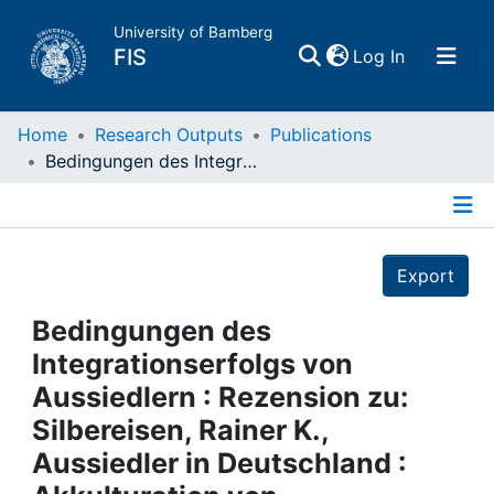
University of Bamberg
(current)
FIS
Log In
Home
Home
Research Outputs
Publications
Bedingungen des Integrationserfolgs von Aussiedlern : Rezension zu: Silbereisen, Rainer K., Aussiedler in Deutschland : Akkulturation von Persönlichkeit und Verhalten / Rainer K. Silbereisen ... (Hrsg.) : Opladen, 1999
Publications
Details
Research Data
Export
Projects
Bedingungen des
Integrationserfolgs von
People
Aussiedlern : Rezension zu:
Silbereisen, Rainer K.,
Institutions
Aussiedler in Deutschland :