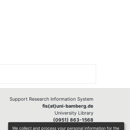
Support Research Information System
fis(at)uni-bamberg.de
University Library
(0951) 863-1568
We collect and process your personal information for the