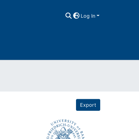
Log In
Export