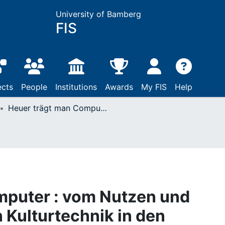
University of Bamberg
FIS
ects
People
Institutions
Awards
My FIS
Help
Heuer trägt man Computer : vom Nutzen und Nachteil einer neuen Kulturtechnik in den Wissenschaften
mputer : vom Nutzen und
 Kulturtechnik in den