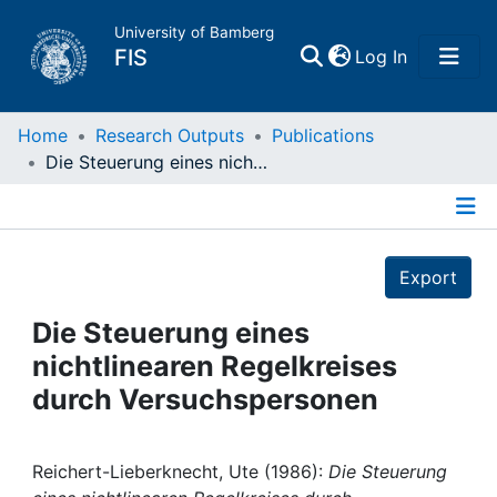
University of Bamberg
(current)
FIS
Log In
Home
Home
Research Outputs
Publications
Die Steuerung eines nichtlinearen Regelkreises durch Versuchspersonen
Publications
Details
Research Data
Export
Projects
Die Steuerung eines
nichtlinearen Regelkreises
People
durch Versuchspersonen
Institutions
Reichert-Lieberknecht, Ute (1986):
Die Steuerung