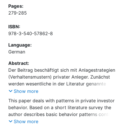
Pages:
279-285
ISBN:
978-3-540-57862-8
Language:
German
Abstract:
Der Beitrag beschäftigt sich mit Anlagestrategien
(Verhaltensmustern) privater Anleger. Zunächst
werden wesentliche in der Literatur genannte
Verhaltensmuster kurz beschrieben, von denen sich
Show more
die jeweiligen Anleger eine höhere Gewinnchance
This paper deals with patterns in private investor
versprechen, die jedoch der
behavior. Based on a short literature survey the
Markteffizienzhypothese widersprechen, weil sie
author describes basic behavior patterns contrary
nicht allein an zukünftigen fundamentalen
to the efficient market hypothesis: investors
Show more
Entwicklungen ausgerichtet sind. Für die
trading on the basis of price, because they believe