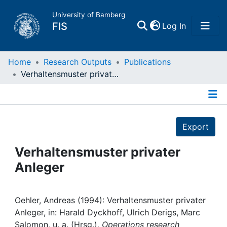
University of Bamberg
(current)
FIS
Log In
Home
Home
Research Outputs
Publications
Verhaltensmuster privater Anleger
Publications
Details
Research Data
Export
Projects
Verhaltensmuster privater
Anleger
People
Institutions
Oehler, Andreas (1994): Verhaltensmuster privater
Anleger, in: Harald Dyckhoff, Ulrich Derigs, Marc
Salomon, u. a. (Hrsg.),
Operations research