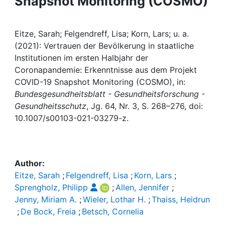
Snapshot Monitoring (COSMO)
Awards
My FIS
Eitze, Sarah; Felgendreff, Lisa; Korn, Lars; u. a.
(2021): Vertrauen der Bevölkerung in staatliche
Help
Institutionen im ersten Halbjahr der
Coronapandemie: Erkenntnisse aus dem Projekt
COVID-19 Snapshot Monitoring (COSMO), in:
Bundesgesundheitsblatt - Gesundheitsforschung -
Gesundheitsschutz
, Jg. 64, Nr. 3, S. 268–276, doi:
10.1007/s00103-021-03279-z.
Author:
Eitze, Sarah
;
Felgendreff, Lisa
;
Korn, Lars
;
Sprengholz, Philipp
;
Allen, Jennifer
;
Jenny, Miriam A.
;
Wieler, Lothar H.
;
Thaiss, Heidrun
;
De Bock, Freia
;
Betsch, Cornelia