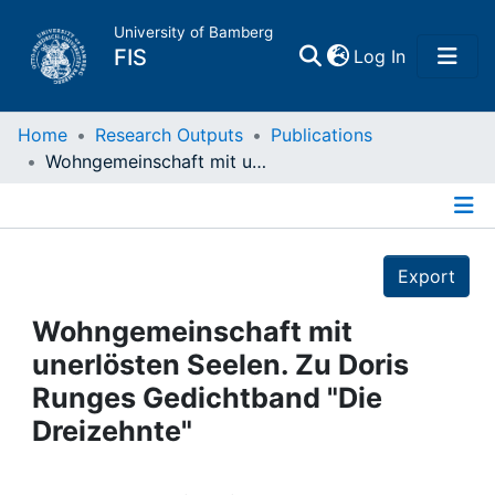
University of Bamberg
(current)
FIS
Log In
Home
Home
Research Outputs
Publications
Wohngemeinschaft mit unerlösten Seelen. Zu Doris Runges Gedichtband "Die Dreizehnte"
Publications
Details
Research Data
Export
Projects
Wohngemeinschaft mit
unerlösten Seelen. Zu Doris
People
Runges Gedichtband "Die
Dreizehnte"
Institutions