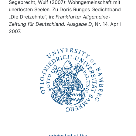
Awards
Segebrecht, Wulf (2007): Wohngemeinschaft mit
unerlösten Seelen. Zu Doris Runges Gedichtband
My FIS
„Die Dreizehnte“, in:
Frankfurter Allgemeine :
Zeitung für Deutschland. Ausgabe D
, Nr. 14. April
2007.
Help
originated at the