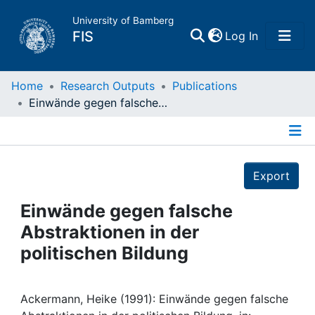
University of Bamberg
(current)
FIS
Log In
Home
Home
Research Outputs
Publications
Einwände gegen falsche Abstraktionen in der politischen Bildung
Publications
Details
Research Data
Export
Projects
Einwände gegen falsche
Abstraktionen in der
People
politischen Bildung
Institutions
Ackermann, Heike (1991): Einwände gegen falsche