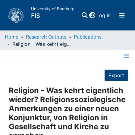
University of Bamberg
(current)
FIS
Log In
Home
Home
Research Outputs
Publications
Religion - Was kehrt eigentlich wieder? Religionssoziologische Anmerkungen zu einer neuen Konjunktur, von Religion in Gesellschaft und Kirche zu sprechen
Publications
Details
Research Data
Export
Projects
Religion - Was kehrt eigentlich
wieder? Religionssoziologische
People
Anmerkungen zu einer neuen
Konjunktur, von Religion in
Institutions
Gesellschaft und Kirche zu