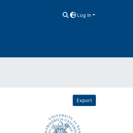
Log In
Export