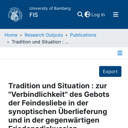
University of Bamberg
(current)
FIS
Log In
Home
Home
Research Outputs
Publications
Tradition und Situation : zur "Verbindlichkeit" des Gebots der Feindesliebe in der synoptischen Überlieferung und in der gegenwärtigen Friedensdiskussion.
Publications
Details
Research Data
Export
Projects
Tradition und Situation : zur
"Verbindlichkeit" des Gebots
People
der Feindesliebe in der
synoptischen Überlieferung
Institutions
und in der gegenwärtigen