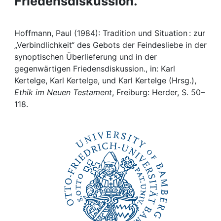
Friedensdiskussion.
Awards
My FIS
Hoffmann, Paul (1984): Tradition und Situation : zur
„Verbindlichkeit“ des Gebots der Feindesliebe in der
Help
synoptischen Überlieferung und in der
gegenwärtigen Friedensdiskussion., in: Karl
Kertelge, Karl Kertelge, und Karl Kertelge (Hrsg.),
Ethik im Neuen Testament
, Freiburg: Herder, S. 50–
118.